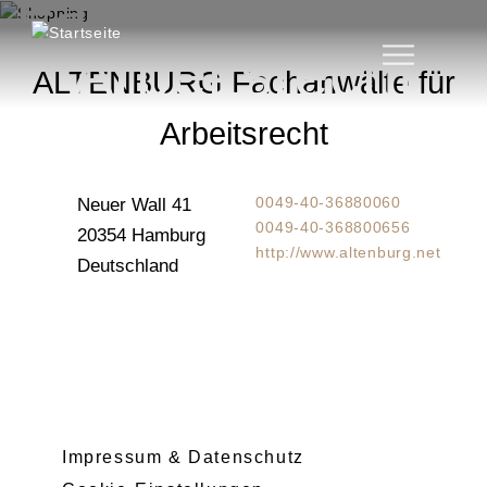
Fachanwälte für
D
i
Arbeitsrecht
r
ALTENBURG Fachanwälte für
e
k
Arbeitsrecht
t
z
u
0049-40-36880060
Neuer Wall 41
m
0049-40-368800656
20354
Hamburg
I
http://www.altenburg.net
n
Deutschland
h
a
l
t
Impressum & Datenschutz