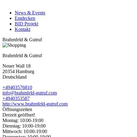
News & Events
Entdecken
BID Projekt
Kontakt
Brahmfeld & Gutruf
Brahmfeld & Gutruf
Neuer Wall 18
20354
Hamburg
Deutschland
+49403576810
info@brahmfeld-gutruf.com
+4940353587
http://www.brahmfeld-gutruf.com
Öffnungszeiten
Derzeit geöffnet!
Montag:
10:00-19:00
Dienstag:
10:00-19:00
Mittwoch:
10:00-19:00
Donnerstag:
10:00-19:00