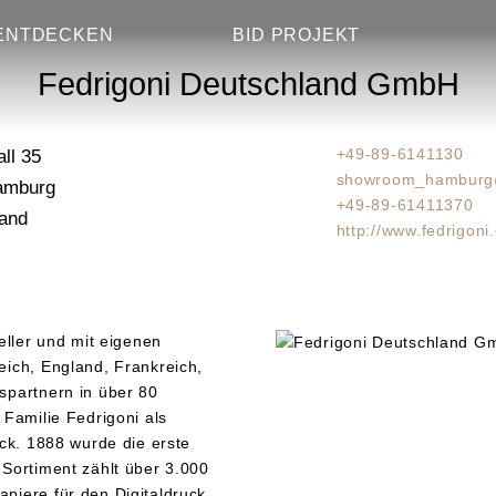
oni Deutschla
ENTDECKEN
BID PROJEKT
Fedrigoni Deutschland GmbH
+49-89-6141130
ll 35
showroom_hamburg@
amburg
+49-89-61411370
and
http://www.fedrigoni
teller und mit eigenen
eich, England, Frankreich,
spartnern in über 80
 Familie Fedrigoni als
ück. 1888 wurde die erste
-Sortiment zählt über 3.000
piere für den Digitaldruck,