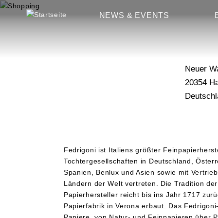
Fedrig
D
NEWS & EVENTS
i
r
e
k
t
Neuer Wa
z
20354
H
u
m
Deutschl
I
n
h
a
Fedrigoni ist Italiens größter Feinpapierhers
l
Tochtergesellschaften in Deutschland, Österr
t
Spanien, Benlux und Asien sowie mit Vertrieb
Ländern der Welt vertreten. Die Tradition der
Papierhersteller reicht bis ins Jahr 1717 zur
Papierfabrik in Verona erbaut. Das Fedrigoni
Papiere, von Natur- und Feinpapieren über Pa