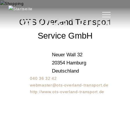
Transport
D
i
Service GmbH
r
OTS Overland Transport
e
k
Service GmbH
t
z
u
Neuer Wall 32
m
20354
Hamburg
I
n
Deutschland
h
040 36 32 42
a
webmaster@ots-overland-transport.de
l
http://www.ots-overland-transport.de
t